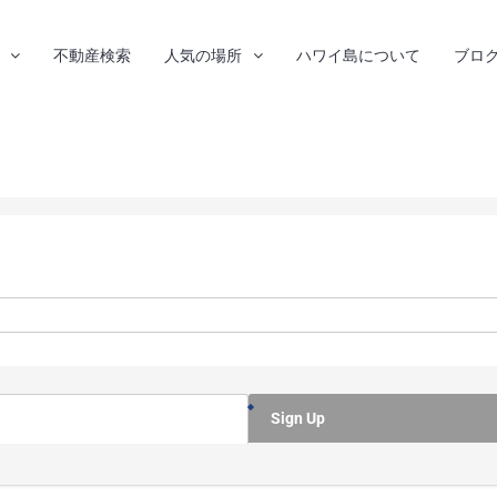
不動産検索
人気の場所
ハワイ島について
ブロ
 North Wales, PA 19454
Sign Up