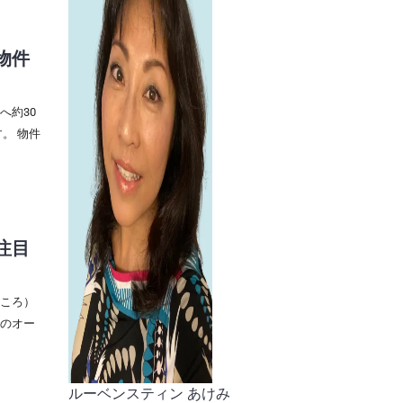
物件
へ約30
。 物件
注目
ころ）
のオー
ルーベンスティン あけみ