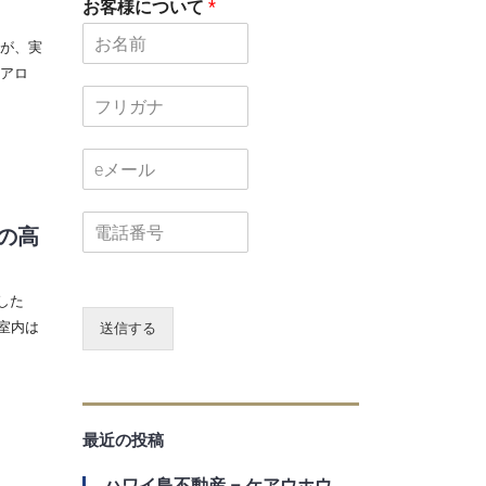
お客様について
*
が、実
アロ
フ
リ
ガ
メ
ナ
ー
ル
電
*
の高
話
番
号
した
為室内は
送信する
最近の投稿
ハワイ島不動産 – ケアウホウ