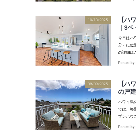
【ハ
10/13/2025
｜3ベ
今日はハ
分）に位置
の詳細はこ
Posted by
【ハ
08/09/2025
の戸建
ハワイ島
では、毎
プンハウス
Posted by