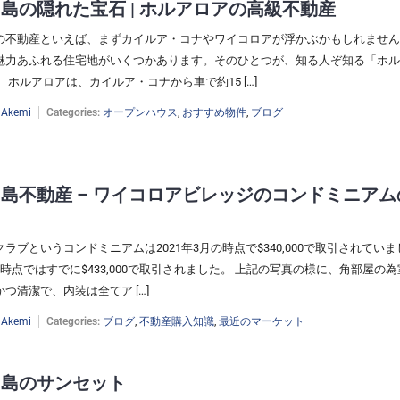
島の隠れた宝石 | ホルアロアの高級不動産
の不動産といえば、まずカイルア・コナやワイコロアが浮かぶかもしれません
魅力あふれる住宅地がいくつかあります。そのひとつが、知る人ぞ知る「ホル
 ホルアロアは、カイルア・コナから車で約15 […]
:
Akemi
Categories:
オープンハウス
,
おすすめ物件
,
ブログ
島不動産 – ワイコロアビレッジのコンドミニアム
り
ラブというコンドミニアムは2021年3月の時点で$340,000で取引されていま
時点ではすでに$433,000で取引されました。 上記の写真の様に、角部屋の
つ清潔で、内装は全てア […]
:
Akemi
Categories:
ブログ
,
不動産購入知識
,
最近のマーケット
イ島のサンセット