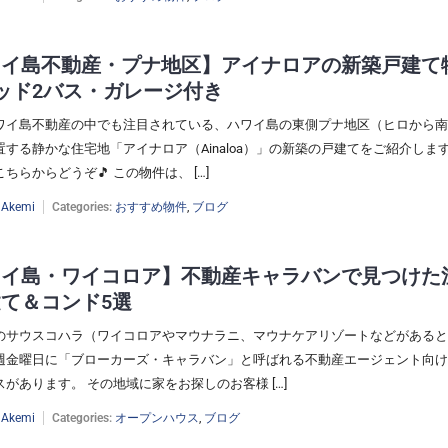
ワイ島不動産・プナ地区】アイナロアの新築戸建て
ッド2バス・ガレージ付き
ワイ島不動産の中でも注目されている、ハワイ島の東側プナ地区（ヒロから南
する静かな住宅地「アイナロア（Ainaloa）」の新築の戸建てをご紹介します
ちらからどうぞ🎵 この物件は、 […]
:
Akemi
Categories:
おすすめ物件
,
ブログ
ワイ島・ワイコロア】不動産キャラバンで見つけた
て＆コンド5選
のサウスコハラ（ワイコロアやマウナラニ、マウナケアリゾートなどがあると
週金曜日に「ブローカーズ・キャラバン」と呼ばれる不動産エージェント向け
があります。 その地域に家をお探しのお客様 […]
:
Akemi
Categories:
オープンハウス
,
ブログ