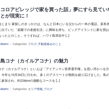
イコロアビレッジで家を買った話」夢にすら見てい
ことが現実に！
はじまり 家探しのきっかけは、なんと日本にいる父からの一本の電話。某有
に出ていた「楽園での老後生活」に興味を持ち、ビッグアイランドに家を買お
ったとのこと。そうすれば、ハワイ島滞在中 […]
:
Akemi
Categories:
ブログ
,
不動産絡みのこと
イ島コナ（カイルアコナ）の魅力
コナ（カイルアコナ）といえば「アイアンマン世界選手権」を思い浮かべる方
。今年も10月26日に行われ、多くのアスリートが熱戦を繰り広げました。私
参加され、約226kmの過酷なコースを […]
:
Akemi
Categories:
エリア情報
,
ブログ