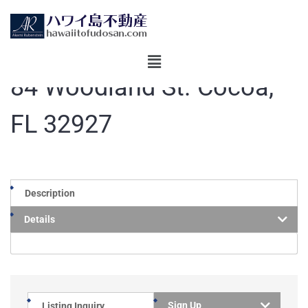
84 Woodland St. Cocoa,
FL 32927
Description
Details
Sign Up
Listing Inquiry